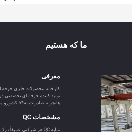
ما که هستیم
معرفی
هاتجربه صادرات به5۴ کشورو مناطق از جمله آمریکای جنو...
مشخصات QC
نمایه QC هر شرکتی عمیقا