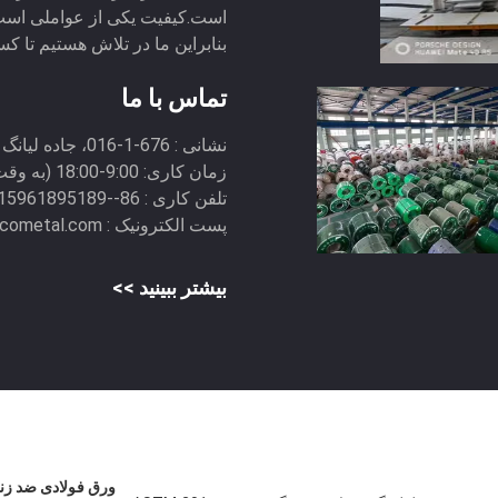
است.کیفیت یکی از عواملی است 
بنابراین ما در تلاش هستیم تا کسب
تماس با ما
نشانی :
676-1-016، جاده لیانگ کینگ، منطقه بینهو، شهر ووکسی
زمان کاری:
9:00-18:00 (به وقت پکن)
تلفن کاری :
86--15961895189(زمان کار) 86--15961895189(زمان شاغل)
پست الکترونیک :
pcometal.com
بیشتر ببینید >>
ورق فولادی ضد زن