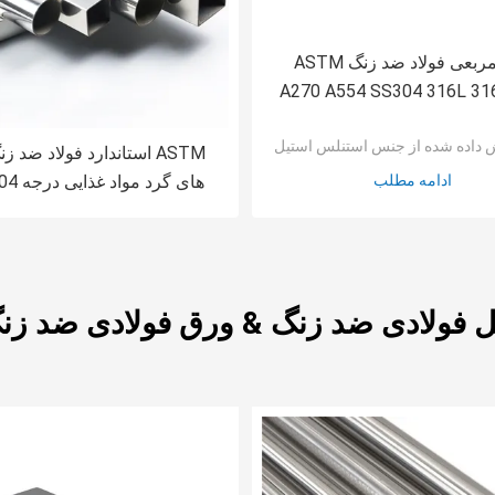
لوله مربعی فولاد ضد زنگ ASTM
A270 A554 SS304 316L 31
201 Inox SS Seamless 
 داده شده از جنس استنلس استیل
ASTM استاندارد فولاد ضد ز
ادامه مطلب
های گرد مواد غذایی درجه 304 316
ل فولادی ضد زنگ & ورق فولادی ضد زنگ