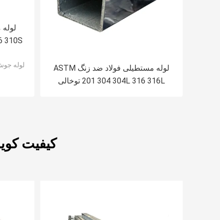
6 310S
Tube
لوله جوش
لوله مستطیلی فولاد ضد زنگ ASTM
201 304 304L 316 316L توخالی
بدون درز
کیفیت کوی