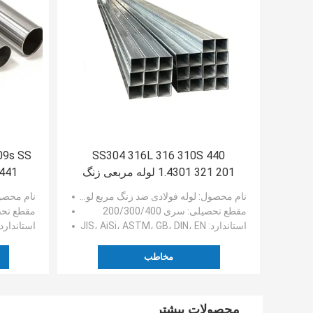
SS304 316L 316 310S 440
1.4301 321 201 لوله مربعی زنگ
441 443 سطح لهستانی روش
نزن
نام محصول
: لوله فولادی ضد زنگ مربع لوله بدون درز Inox SS
نام محص
مقطع تحصیلی
: سری 200/300/400
مقطع تح
استاندارد
: JIS، AiSi، ASTM، GB، DIN، EN
استاندارد
مخاطب
محصولات بیشتر