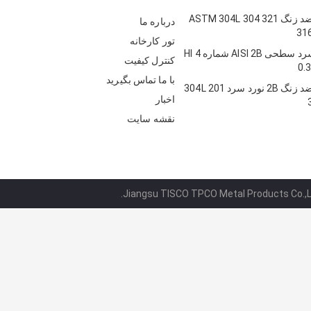
ورق فولادی ضد زنگ ASTM 304L 304 321
درباره ما
31
تور کارخانه
صفحه نورد سرد سطحی AISI 2B شماره 4 Hl
کنترل کیفیت
0.
با ما تماس بگیرید
ورق فولادی ضد زنگ 2B نورد سرد 304L 201
اخبار
نقشه سایت