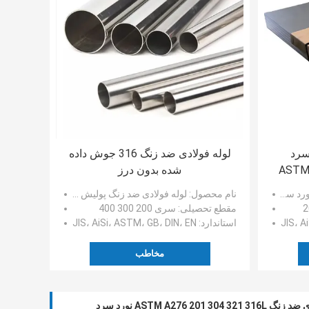
سرد
لوله فولادی ضد زنگ 316 جوش داده
ASTM 
شده بدون درز
د سرد
نام محصول
: لوله فولادی ضد زنگ پولیش لوله جوش داده شده بدون درز
مقطع تحصیلی
: سری 200 300 400
استاندارد
: JIS، AiSi، ASTM، GB، DIN، EN
مخاطب
ASTM A276 201 304  نورد سرد