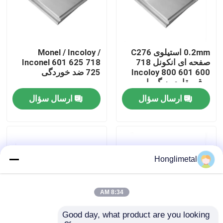
درباره ما
0.2mm استیلوی C276
Monel / Incoloy /
تور کارخانه
صفحه ای انکونل 718
Inconel 601 625 718
600 601 Incoloy 800
725 ضد خوردگی
ورق مقاوم به گرما
کنترل کیفیت
ارسال سؤال
ارسال سؤال
با ما تماس بگیرید
اخبار
Honglimetal
موارد
8:34 AM
Good day, what product are you looking 
کویل فولادی ضد زنگ