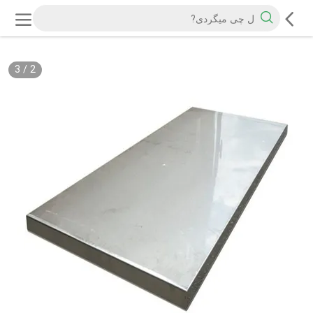
3
/
2