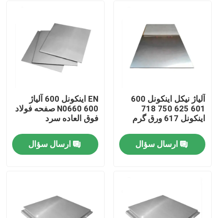
آلیاژ نیکل اینکونل 600
EN اینکونل 600 آلیاژ
601 625 750 718
600 N0660 صفحه فولاد
اینکونل 617 ورق گرم
فوق العاده سرد
ارسال سؤال
ارسال سؤال
صفحه اصلی
محصولات
فیلم های