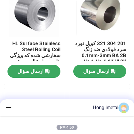
درباره ما
تور کارخانه
201 304 321 کویل نورد
HL Surface Stainless
سرد فولادی ضد زنگ
Steel Rolling Coil
کنترل کیفیت
0.1mm-3mm BA 2B
سفارشی شده که ویژگی
No.1 No.4 4K Hl 8K
های بسیار عالی جوش و
ماشین سازی را ارائه می
ارسال سؤال
ارسال سؤال
دهد
با ما تماس بگیرید
اخبار
Honglimetal
موارد
4:50 PM
کویل فولادی ضد زنگ