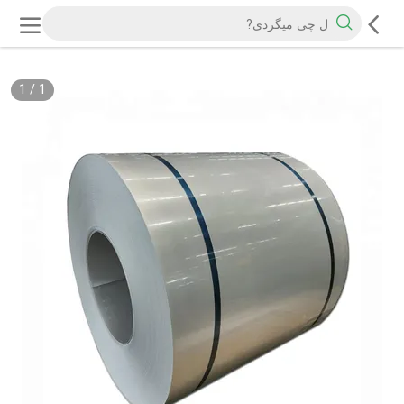
1
/
1