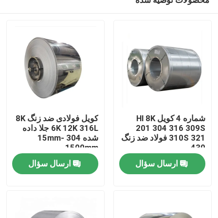
شماره 4 کویل Hl 8K
کویل فولادی ضد زنگ 8K
201 304 316 309S
6K 12K 316L جلا داده
310S 321 فولاد ضد زنگ
شده 304 15mm-
1500mm
430
صفحه اصلی
ارسال سؤال
ارسال سؤال
محصولات
فیلم های